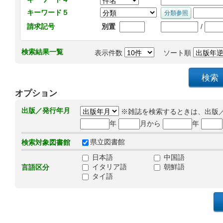
キーワード５
/
請求記号
別置
検索結果一覧
表示件数
ソート順
オプション
出版／発行年月
※雑誌を検索するときは、出版
年
月から
年
県立図書館
検索対象図書館
日本語
中国語
イタリア語
朝鮮語
言語区分
タイ語