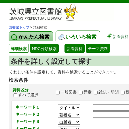
図書館トップ
> 詳細検索
かんたん検索
いろいろ検索
新着資料
詳細検索
NDC分類検索
新着資料
テーマ資料
条件を詳しく設定して探す
くわしい条件を設定して、資料を検索することができます。
検索条件
資料区分
一般図書
児童
雑誌・新聞
すべて選択
キーワード１
キーワード２
キーワード３
キーワード４