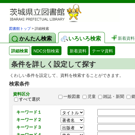
図書館トップ
> 詳細検索
かんたん検索
いろいろ検索
新着資料
詳細検索
NDC分類検索
新着資料
テーマ資料
条件を詳しく設定して探す
くわしい条件を設定して、資料を検索することができます。
検索条件
資料区分
一般図書
児童
雑誌・新聞
すべて選択
キーワード１
キーワード２
キーワード３
キーワード４