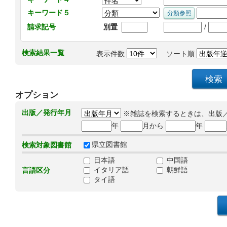
キーワード５
/
請求記号
別置
検索結果一覧
表示件数
ソート順
オプション
出版／発行年月
※雑誌を検索するときは、出版
年
月から
年
県立図書館
検索対象図書館
日本語
中国語
イタリア語
朝鮮語
言語区分
タイ語