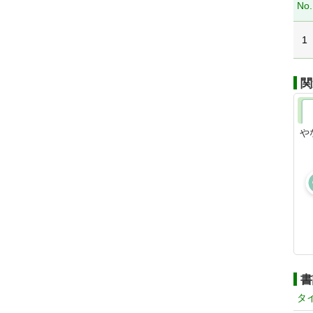
No.
1
関
や
書
タ