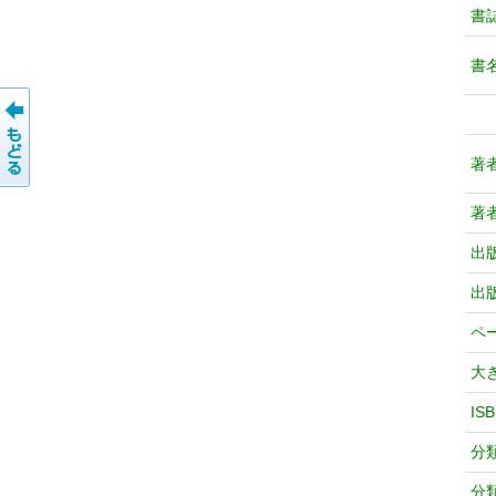
書
書
著
著
出
出
ペ
大
IS
分
分