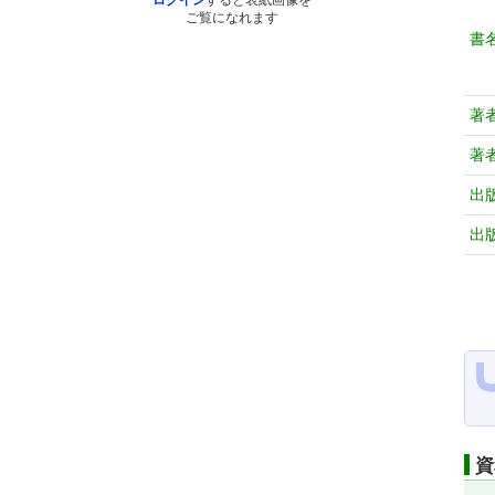
ログイン
すると表紙画像を
ご覧になれます
書
著
著
出
出
資