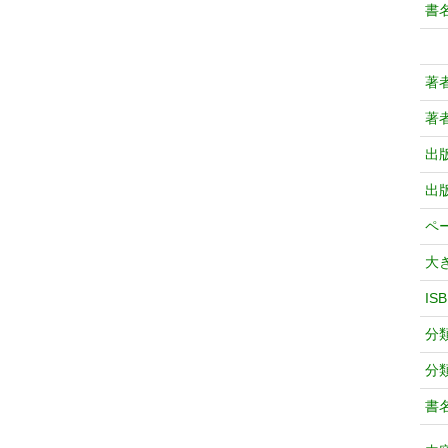
書
著
著
出
出
ペ
大
IS
分
分
書