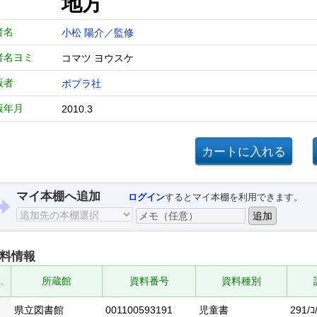
地方
者名
小松 陽介／監修
者名ヨミ
コマツ ヨウスケ
版者
ポプラ社
版年月
2010.3
マイ本棚へ追加
ログイン
するとマイ本棚を利用できます。
料情報
.
所蔵館
資料番号
資料種別
県立図書館
001100593191
児童書
291/ｺ