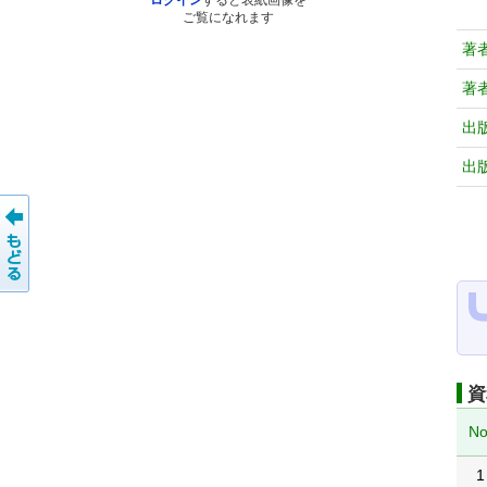
ログイン
すると表紙画像を
ご覧になれます
著
著
出
出
資
No
1