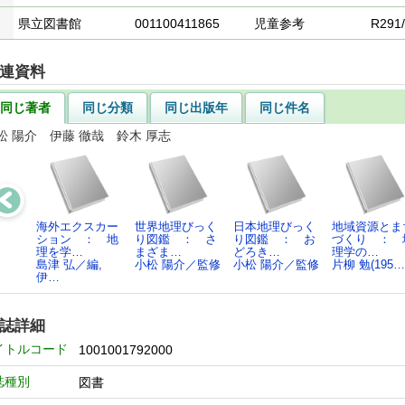
県立図書館
001100411865
児童参考
R291/
連資料
同じ著者
同じ分類
同じ出版年
同じ件名
松 陽介 伊藤 徹哉 鈴木 厚志
海外エクスカー
世界地理びっく
日本地理びっく
地域資源とま
ション ： 地
り図鑑 ： さ
り図鑑 ： お
づくり ： 
理を学…
まざま…
どろき…
理学の…
島津 弘／編,
小松 陽介／監修
小松 陽介／監修
片柳 勉(195…
伊…
誌詳細
イトルコード
1001001792000
誌種別
図書