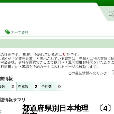
茨城県立図書館 蔵書検索・予約システム
ロ
ー
テーマ資料
0
誌の詳細です。 現在、予約しているのは
件です。
架場所が「閉架三丸書」と表示されている資料は、当館とは別の書庫に
約申込み後、資料が用意できるまで数日～１週間程度お時間をいただき
資料情報」から書誌を予約カートに入れるページに移動します。
この書誌情報へのリンク：
書情報
2
2
0
蔵数
在庫数
予約数
誌情報サマリ
都道府県別日本地理 〔4
名