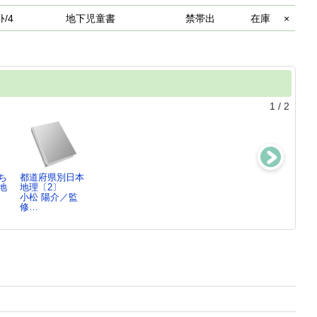
ﾄ/4
地下児童書
禁帯出
在庫
×
1
/
2
ち
都道府県別日本
都道府県別日本
都道府県別日本
都道府県別日本
地
地理〔2〕
地理〔5〕
地理〔6〕
地理〔3〕
小松 陽介／監
小松 陽介／監
小松 陽介／監
小松 陽介／監
修…
修…
修…
修…