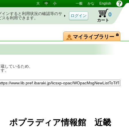
大
中
小
一般
かな
English
0
グインすると利用状況の確認等のサ
ビスを利用できます。
カート
マイライブラリー
所蔵しているため、
ます。
〕 ポプラディア情報館 近畿