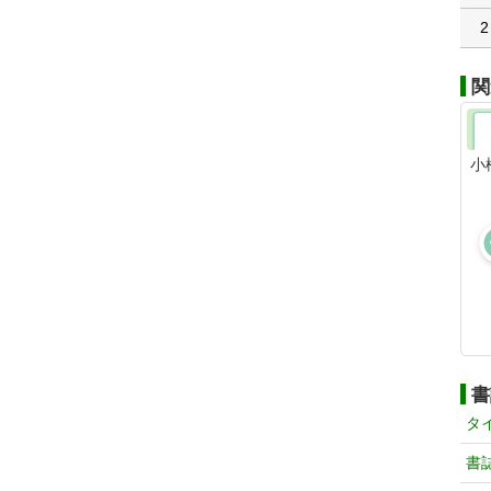
2
関
小
書
タ
書