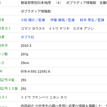
名
都道府県別日本地理 〔4〕 ポプラディア情報館 近
ポプラディア情報館
者名
小松 陽介／監修
伊藤 徹哉／監修
鈴木 厚志／監修
者名ヨミ
コマツ ヨウスケ イトウ テツヤ スズキ アツシ
版者
ポプラ社
版年月
2010.3
ージ数
207p
きさ
29cm
BN
978-4-591-11591-6
類記号９版
291
類記号１０版
291
名ヨミ
トドウ フケンベツ ニホン チリ
内容紹介:小中学生の調べ学習に必要な情報を満載した、