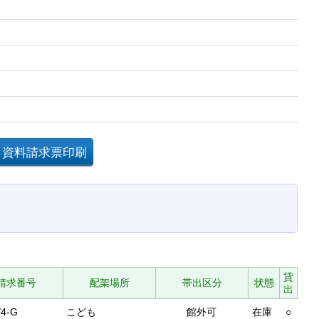
貸
請求番号
配架場所
帯出区分
状態
出
/4-G
こども
館外可
在庫
○