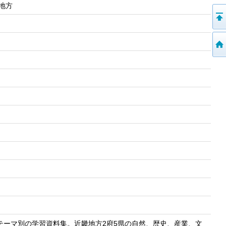
畿地方
テーマ別の学習資料集。近畿地方2府5県の自然、歴史、産業、文