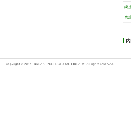
郷
言
内
Copyright © 2015-IBARAKI PREFECTURAL LIBRARY. All rights reserved.