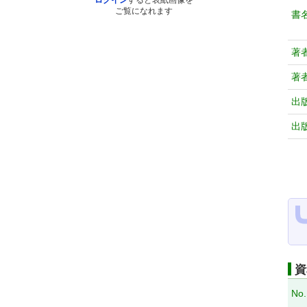
ログイン
すると表紙画像を
ご覧になれます
書
著
著
出
出
資
No.