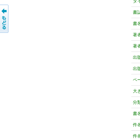
タ
書
書
著
著
出
出
ペ
大
分
書
件
件