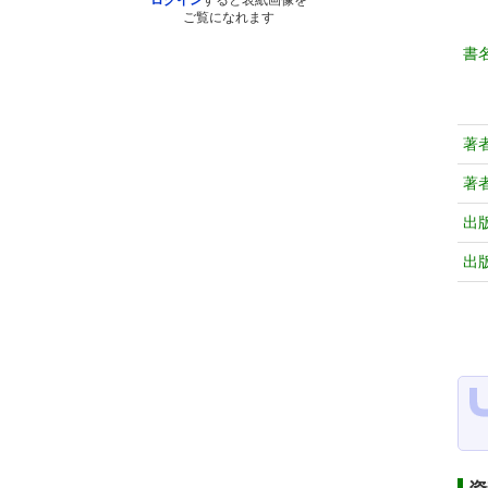
ログイン
すると表紙画像を
ご覧になれます
書
著
著
出
出