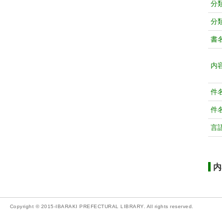
分
分
書
内
件
件
言
内
Copyright © 2015-IBARAKI PREFECTURAL LIBRARY. All rights reserved.