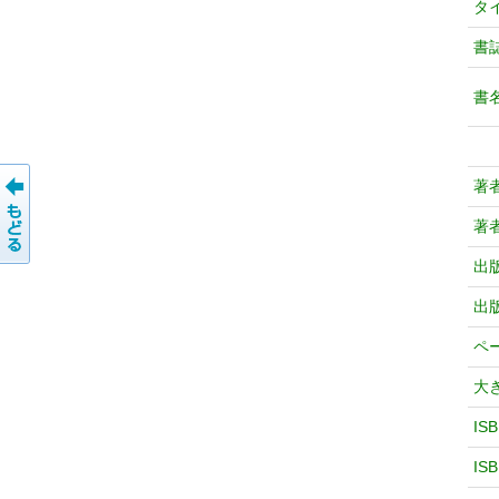
タ
書
書
著
著
出
出
ペ
大
IS
IS