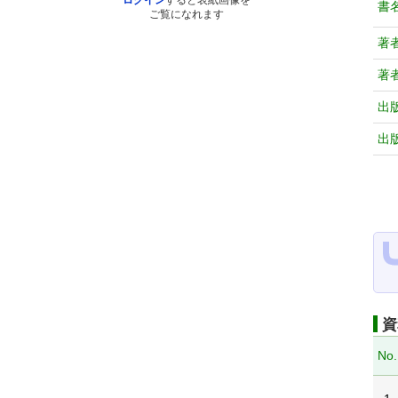
ログイン
すると表紙画像を
書
ご覧になれます
著
著
出
出
資
No.