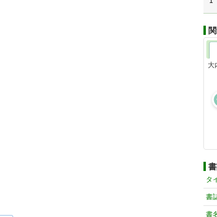
1
関
大
書
タ
書
書