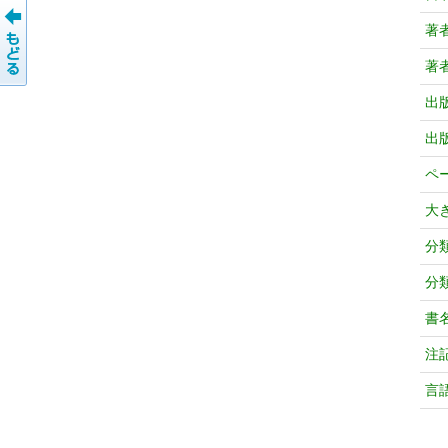
著
著
出
出
ペ
大
分
分
書
注
言