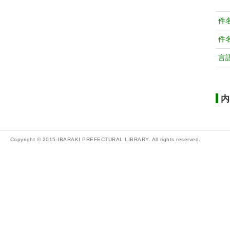
件
件
言
内
Copyright © 2015-IBARAKI PREFECTURAL LIBRARY. All rights reserved.