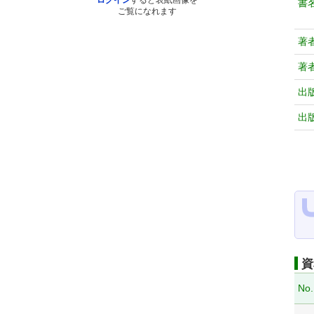
ログイン
すると表紙画像を
書
ご覧になれます
著
著
出
出
資
No.