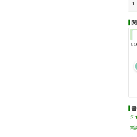
1
関
81
書
タ
書