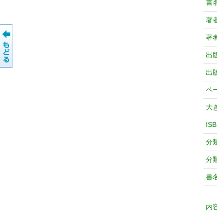
書
著
著
出
出
ペ
大
IS
分
分
書
内