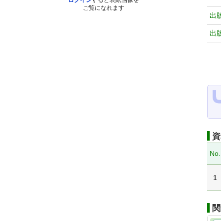
ログイン
すると表紙画像を
ご覧になれます
出
出
資
No.
1
関