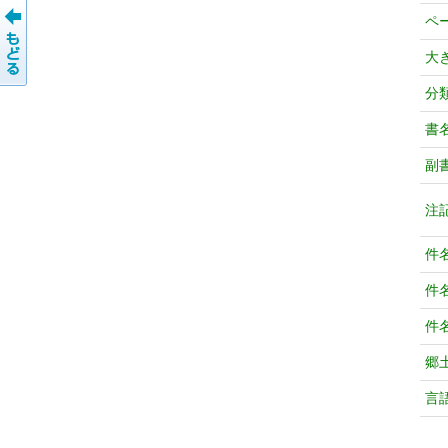
ペ
大
分
書
副
注
件
件
件
郷
言