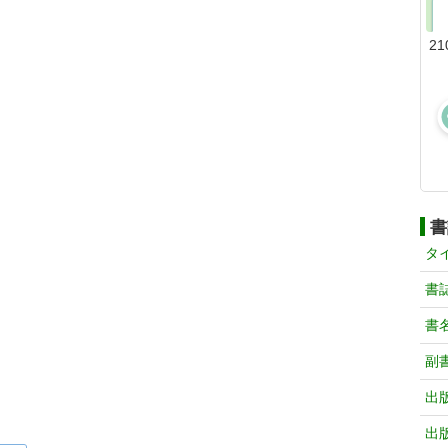
21
書
タ
書
書
副
出
出