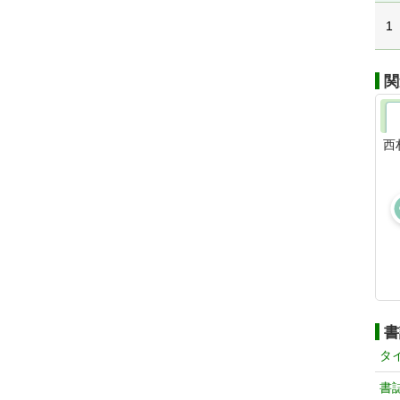
1
関
西
書
タ
書