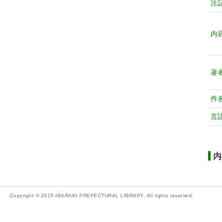
注
内
著
件
言
内
Copyright © 2015-IBARAKI PREFECTURAL LIBRARY. All rights reserved.