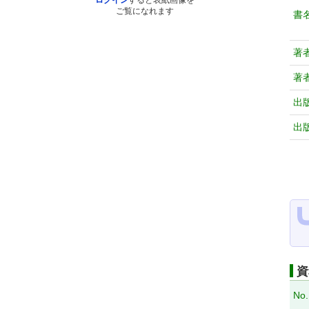
ログイン
すると表紙画像を
ご覧になれます
書
著
著
出
出
資
No.