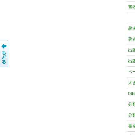
書
著
著
出
出
ペ
大
IS
分
分
書