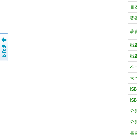
書
著
著
出
出
ペ
大
IS
IS
分
分
書