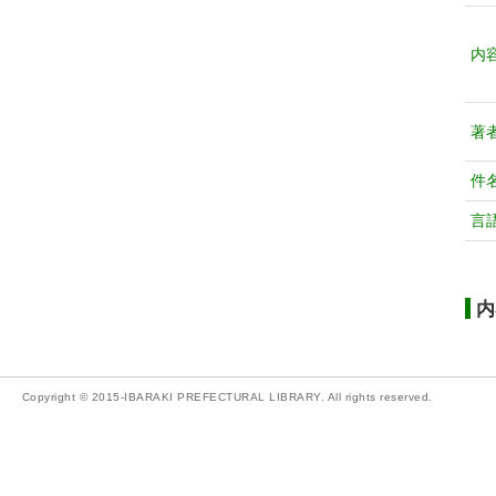
内
著
件
言
内
Copyright © 2015-IBARAKI PREFECTURAL LIBRARY. All rights reserved.