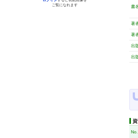
ログイン
すると表紙画像を
ご覧になれます
書
著
著
出
出
資
No.