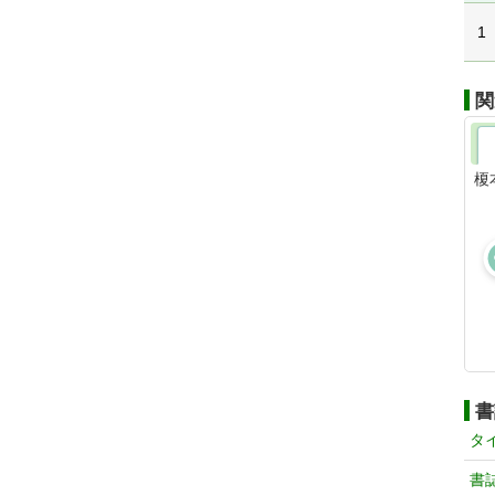
1
関
榎
書
タ
書