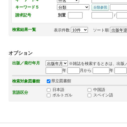
キーワード５
/
請求記号
別置
検索結果一覧
表示件数
ソート順
オプション
出版／発行年月
※雑誌を検索するときは、出版
年
月から
年
県立図書館
検索対象図書館
日本語
中国語
言語区分
ポルトガル
スペイン語