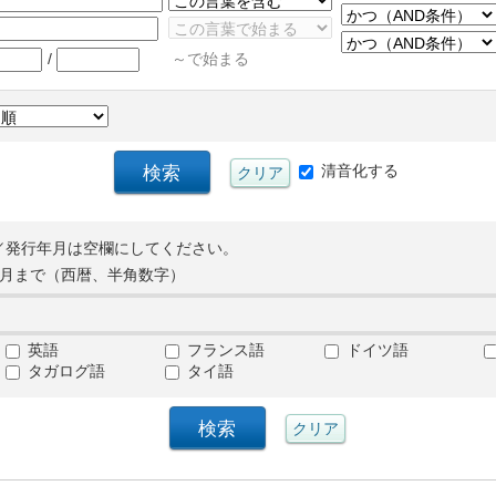
/
～で始まる
清音化する
／発行年月は空欄にしてください。
月まで（西暦、半角数字）
英語
フランス語
ドイツ語
タガログ語
タイ語