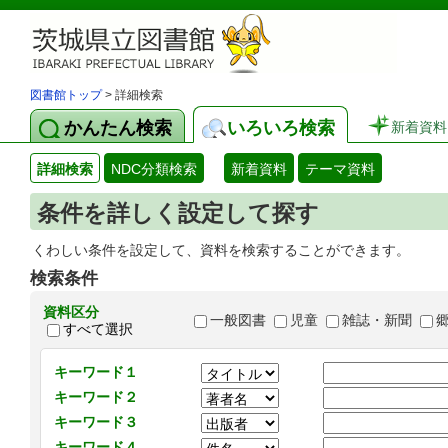
図書館トップ
> 詳細検索
かんたん検索
いろいろ検索
新着資料
詳細検索
NDC分類検索
新着資料
テーマ資料
条件を詳しく設定して探す
くわしい条件を設定して、資料を検索することができます。
検索条件
資料区分
一般図書
児童
雑誌・新聞
すべて選択
キーワード１
キーワード２
キーワード３
キーワード４