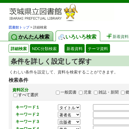
図書館トップ
> 詳細検索
かんたん検索
いろいろ検索
新着資料
詳細検索
NDC分類検索
新着資料
テーマ資料
条件を詳しく設定して探す
くわしい条件を設定して、資料を検索することができます。
検索条件
資料区分
一般図書
児童
雑誌・新聞
すべて選択
キーワード１
キーワード２
キーワード３
キーワード４