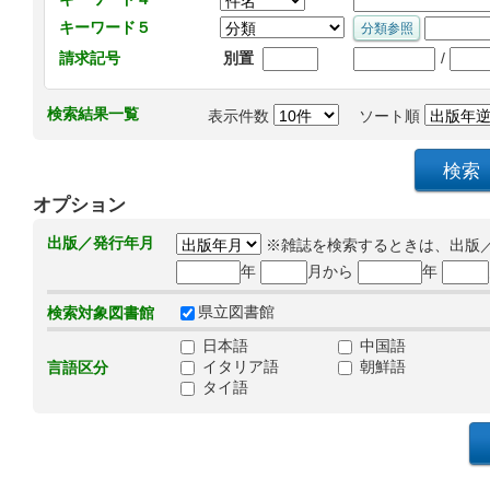
キーワード５
/
請求記号
別置
検索結果一覧
表示件数
ソート順
オプション
出版／発行年月
※雑誌を検索するときは、出版
年
月から
年
県立図書館
検索対象図書館
日本語
中国語
イタリア語
朝鮮語
言語区分
タイ語