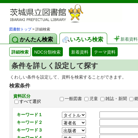
図書館トップ
> 詳細検索
かんたん検索
いろいろ検索
新着資料
詳細検索
NDC分類検索
新着資料
テーマ資料
条件を詳しく設定して探す
くわしい条件を設定して、資料を検索することができます。
検索条件
資料区分
一般図書
児童
雑誌・新聞
すべて選択
キーワード１
キーワード２
キーワード３
キーワード４