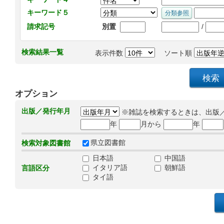
キーワード５
/
請求記号
別置
検索結果一覧
表示件数
ソート順
オプション
出版／発行年月
※雑誌を検索するときは、出版
年
月から
年
県立図書館
検索対象図書館
日本語
中国語
イタリア語
朝鮮語
言語区分
タイ語