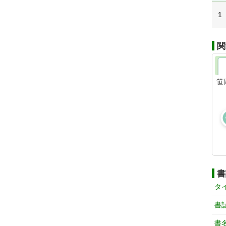
1
関
笹
書
タ
書
書