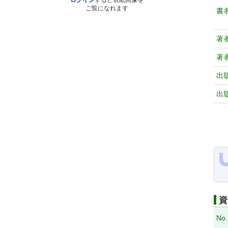
ログイン
すると表紙画像を
ご覧になれます
書
著
著
出
出
資
No.