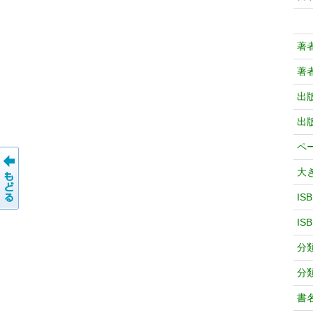
著
著
出
出
ペ
大
IS
IS
分
分
書