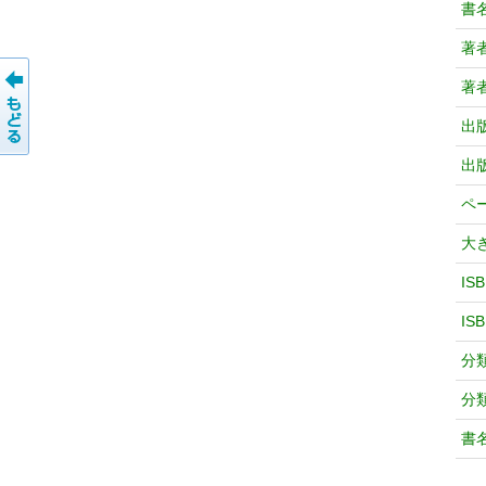
書
著
著
出
出
ペ
大
IS
IS
分
分
書