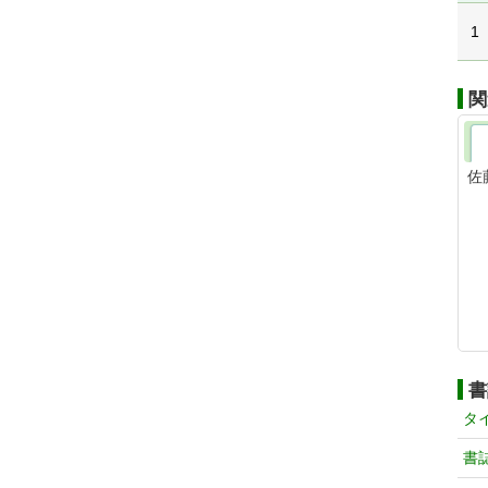
1
関
佐
書
タ
書