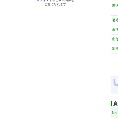
ログイン
すると表紙画像を
ご覧になれます
書
著
著
出
出
資
No.