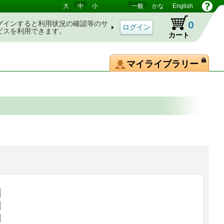
大
中
小
一般
かな
English
0
グインすると利用状況の確認等のサ
ビスを利用できます。
カート
マイライブラリー