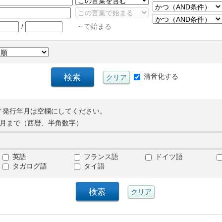
/
～で始まる
清音化する
／発行年月は空欄にしてください。
月まで（西暦、半角数字）
英語
フランス語
ドイツ語
タガログ語
タイ語