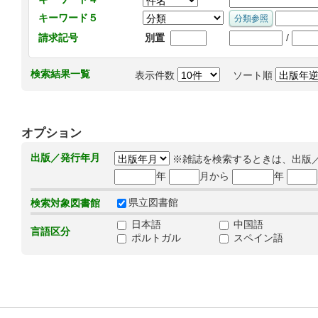
キーワード５
/
請求記号
別置
検索結果一覧
表示件数
ソート順
オプション
出版／発行年月
※雑誌を検索するときは、出版
年
月から
年
県立図書館
検索対象図書館
日本語
中国語
言語区分
ポルトガル
スペイン語