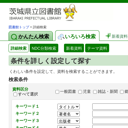
図書館トップ
> 詳細検索
かんたん検索
いろいろ検索
新着資料
詳細検索
NDC分類検索
新着資料
テーマ資料
条件を詳しく設定して探す
くわしい条件を設定して、資料を検索することができます。
検索条件
資料区分
一般図書
児童
雑誌・新聞
すべて選択
キーワード１
キーワード２
キーワード３
キーワード４