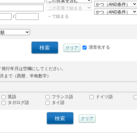
/
～で始まる
清音化する
／発行年月は空欄にしてください。
月まで（西暦、半角数字）
英語
フランス語
ドイツ語
タガログ語
タイ語