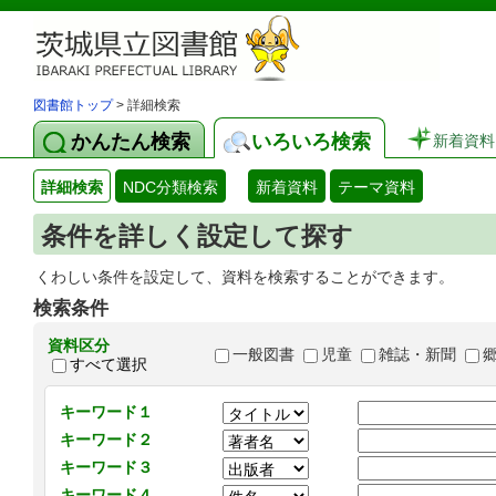
図書館トップ
> 詳細検索
かんたん検索
いろいろ検索
新着資料
詳細検索
NDC分類検索
新着資料
テーマ資料
条件を詳しく設定して探す
くわしい条件を設定して、資料を検索することができます。
検索条件
資料区分
一般図書
児童
雑誌・新聞
すべて選択
キーワード１
キーワード２
キーワード３
キーワード４