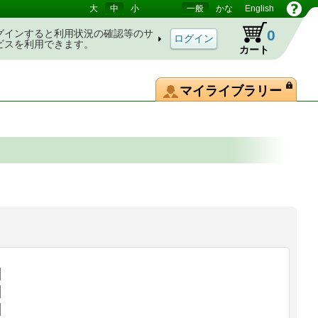
大
中
小
一般
かな
English
0
グインすると利用状況の確認等のサ
ビスを利用できます。
カート
マイライブラリー