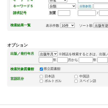
キーワード５
/
請求記号
別置
検索結果一覧
表示件数
ソート順
オプション
出版／発行年月
※雑誌を検索するときは、出版
年
月から
年
県立図書館
検索対象図書館
日本語
中国語
言語区分
ポルトガル
スペイン語