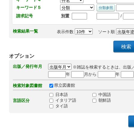
キーワード５
/
請求記号
別置
検索結果一覧
表示件数
ソート順
オプション
出版／発行年月
※雑誌を検索するときは、出版
年
月から
年
県立図書館
検索対象図書館
日本語
中国語
イタリア語
朝鮮語
言語区分
タイ語