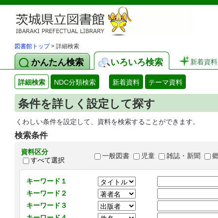
図書館トップ
> 詳細検索
かんたん検索
いろいろ検索
新着資料
詳細検索
NDC分類検索
新着資料
テーマ資料
条件を詳しく設定して探す
くわしい条件を設定して、資料を検索することができます。
検索条件
資料区分
一般図書
児童
雑誌・新聞
すべて選択
キーワード１
キーワード２
キーワード３
キーワード４