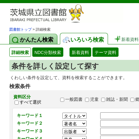
図書館トップ
> 詳細検索
かんたん検索
いろいろ検索
新着資料
詳細検索
NDC分類検索
新着資料
テーマ資料
条件を詳しく設定して探す
くわしい条件を設定して、資料を検索することができます。
検索条件
資料区分
一般図書
児童
雑誌・新聞
すべて選択
キーワード１
キーワード２
キーワード３
キーワード４