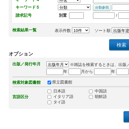
キーワード５
/
請求記号
別置
検索結果一覧
表示件数
ソート順
オプション
出版／発行年月
※雑誌を検索するときは、出版
年
月から
年
県立図書館
検索対象図書館
日本語
中国語
イタリア語
朝鮮語
言語区分
タイ語