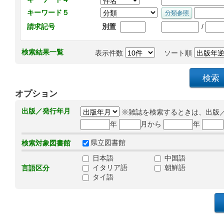
キーワード５
/
請求記号
別置
検索結果一覧
表示件数
ソート順
オプション
出版／発行年月
※雑誌を検索するときは、出版
年
月から
年
県立図書館
検索対象図書館
日本語
中国語
イタリア語
朝鮮語
言語区分
タイ語