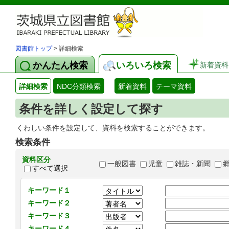
図書館トップ
> 詳細検索
かんたん検索
いろいろ検索
新着資料
詳細検索
NDC分類検索
新着資料
テーマ資料
条件を詳しく設定して探す
くわしい条件を設定して、資料を検索することができます。
検索条件
資料区分
一般図書
児童
雑誌・新聞
すべて選択
キーワード１
キーワード２
キーワード３
キーワード４