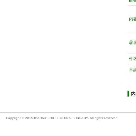
副
内
著
件
言
内
Copyright © 2015-IBARAKI PREFECTURAL LIBRARY. All rights reserved.