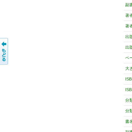
副
著
著
出
出
ペ
大
IS
IS
分
分
書