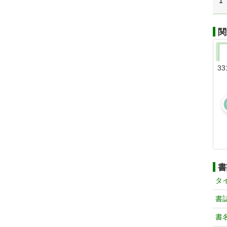
1
関
33
書
タ
書
書