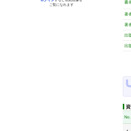
ログイン
すると表紙画像を
書
ご覧になれます
著
著
出
出
資
No.