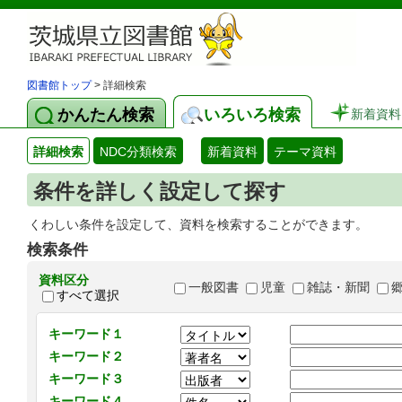
図書館トップ
> 詳細検索
かんたん検索
いろいろ検索
新着資料
詳細検索
NDC分類検索
新着資料
テーマ資料
条件を詳しく設定して探す
くわしい条件を設定して、資料を検索することができます。
検索条件
資料区分
一般図書
児童
雑誌・新聞
すべて選択
キーワード１
キーワード２
キーワード３
キーワード４