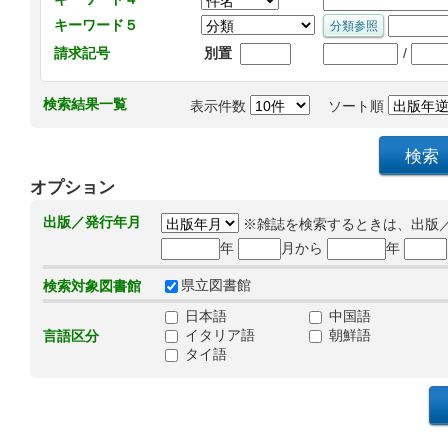
キーワード５
/
請求記号
別置
検索結果一覧
表示件数
ソート順
オプション
出版／発行年月
※雑誌を検索するときは、出版
年
月から
年
県立図書館
検索対象図書館
日本語
中国語
イタリア語
朝鮮語
言語区分
タイ語