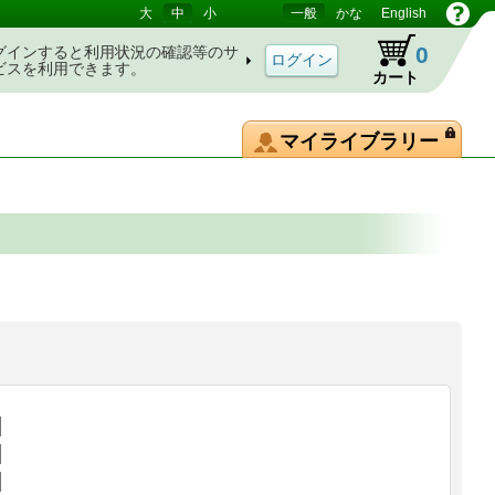
大
中
小
一般
かな
English
0
グインすると利用状況の確認等のサ
ビスを利用できます。
カート
マイライブラリー