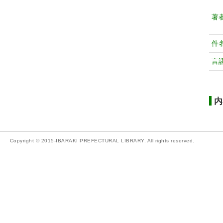
著
件
言
内
Copyright © 2015-IBARAKI PREFECTURAL LIBRARY. All rights reserved.