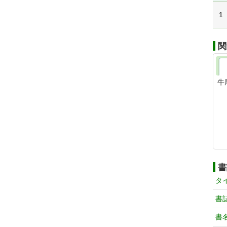
1
関
牛
書
タ
書
書