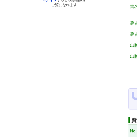
ログイン
すると表紙画像を
ご覧になれます
書
著
著
出
出
資
No.