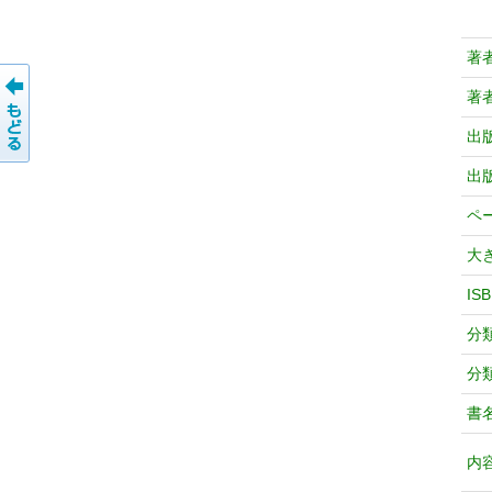
著
著
出
出
ペ
大
IS
分
分
書
内