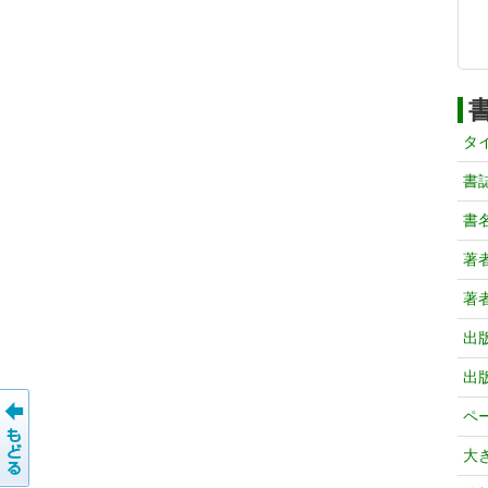
タ
書
書
著
著
出
出
ペ
大