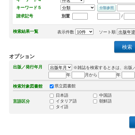
キーワード５
/
請求記号
別置
検索結果一覧
表示件数
ソート順
オプション
出版／発行年月
※雑誌を検索するときは、出版
年
月から
年
県立図書館
検索対象図書館
日本語
中国語
イタリア語
朝鮮語
言語区分
タイ語