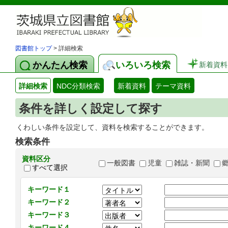
図書館トップ
> 詳細検索
かんたん検索
いろいろ検索
新着資料
詳細検索
NDC分類検索
新着資料
テーマ資料
条件を詳しく設定して探す
くわしい条件を設定して、資料を検索することができます。
検索条件
資料区分
一般図書
児童
雑誌・新聞
すべて選択
キーワード１
キーワード２
キーワード３
キーワード４