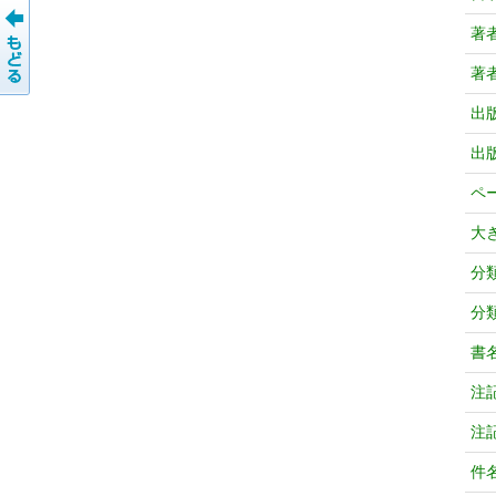
著
著
出
出
ペ
大
分
分
書
注
注
件