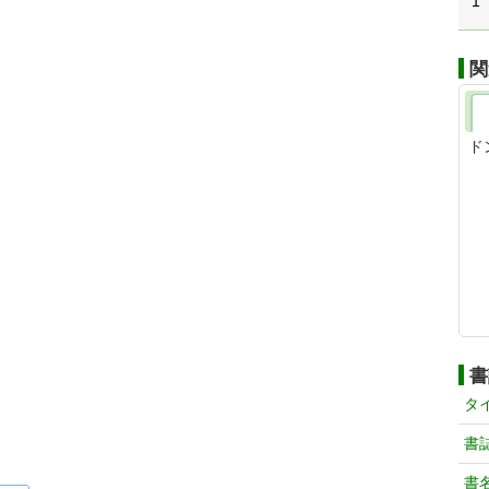
1
関
ド
書
タ
書
書