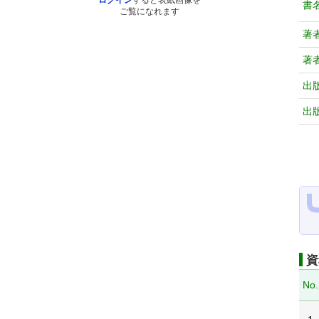
ログイン
すると表紙画像を
書
ご覧になれます
著
著
出
出
資
No.