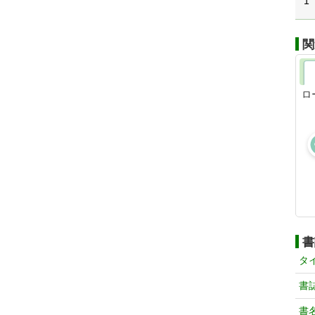
1
関
ロ
書
タ
書
書