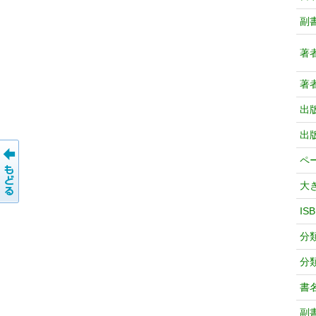
副
著
著
出
出
ペ
大
IS
分
分
書
副