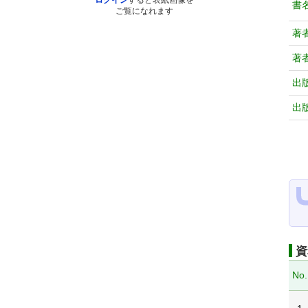
ログイン
すると表紙画像を
書
ご覧になれます
著
著
出
出
資
No.