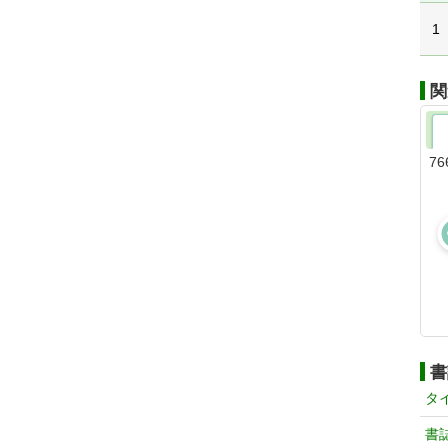
1
関
76
書
タ
書