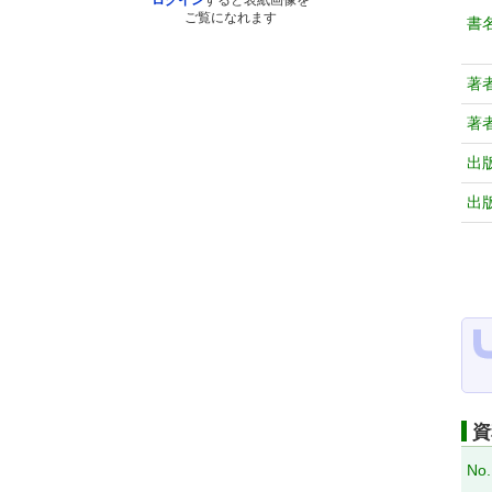
ログイン
すると表紙画像を
ご覧になれます
書
著
著
出
出
資
No.