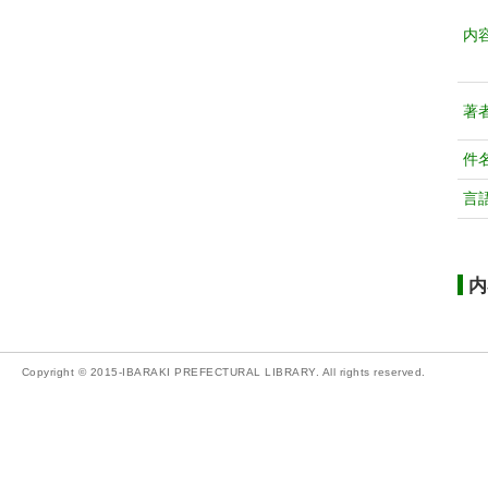
内
著
件
言
内
Copyright © 2015-IBARAKI PREFECTURAL LIBRARY. All rights reserved.