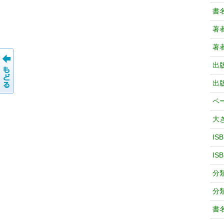
書
著
著
出
出
ペ
大
IS
IS
分
分
書