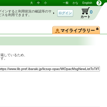
大
中
小
一般
かな
English
0
グインすると利用状況の確認等のサ
ビスを利用できます。
カート
マイライブラリー
所蔵しているため、
ます。
年度版