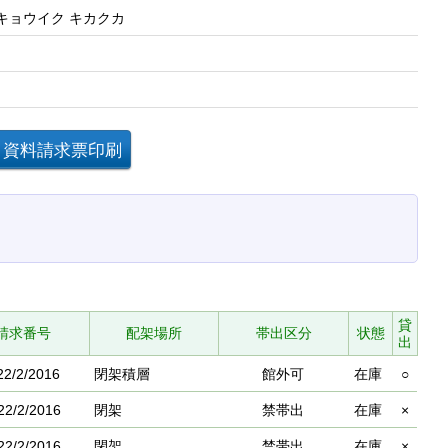
 キョウイク キカクカ
貸
請求番号
配架場所
帯出区分
状態
出
22/2/2016
閉架積層
館外可
在庫
○
22/2/2016
閉架
禁帯出
在庫
×
22/2/2016
閉架
禁帯出
在庫
×