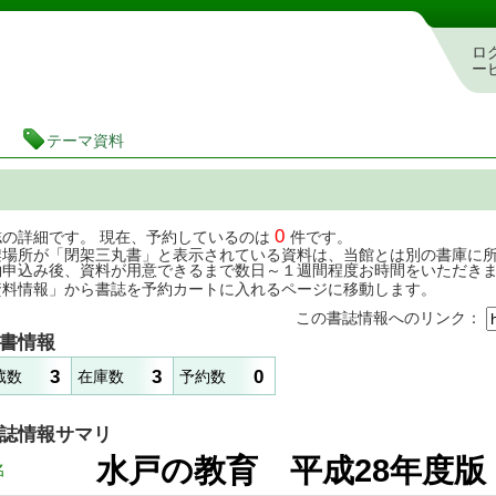
茨城県立図書館 蔵書検索・予約システム
ロ
ー
テーマ資料
0
誌の詳細です。 現在、予約しているのは
件です。
架場所が「閉架三丸書」と表示されている資料は、当館とは別の書庫に
約申込み後、資料が用意できるまで数日～１週間程度お時間をいただき
資料情報」から書誌を予約カートに入れるページに移動します。
この書誌情報へのリンク：
書情報
3
3
0
蔵数
在庫数
予約数
誌情報サマリ
水戸の教育 平成28
名