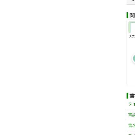
関
37
書
タ
書
書