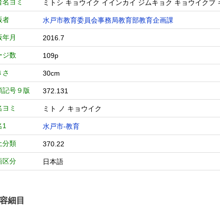
者名ヨミ
ミトシ キョウイク イインカイ ジムキョク キョウイクブ
版者
水戸市教育委員会事務局教育部教育企画課
版年月
2016.7
ージ数
109p
きさ
30cm
類記号９版
372.131
名ヨミ
ミト ノ キョウイク
名1
水戸市-教育
土分類
370.22
語区分
日本語
容細目