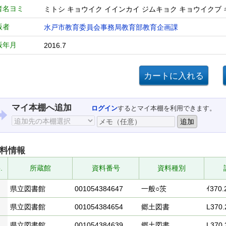
者名ヨミ
ミトシ キョウイク イインカイ ジムキョク キョウイクブ
版者
水戸市教育委員会事務局教育部教育企画課
版年月
2016.7
マイ本棚へ追加
ログイン
するとマイ本棚を利用できます。
料情報
.
所蔵館
資料番号
資料種別
県立図書館
001054384647
一般○茨
ｲ370.
県立図書館
001054384654
郷土図書
L370.
県立図書館
001054384639
郷土図書
L370.