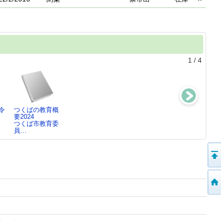
1
/
4
令
つくばの教育概
水戸の学校教育
水戸の教育令和
つくばの教育概
要2024
令和6年度
5年度版
要2023
つくば市教育委
水戸市教育委員
つくば市教育委
員…
会…
員…