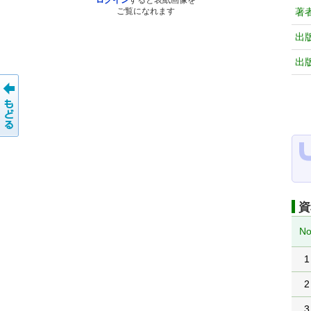
ログイン
すると表紙画像を
著
ご覧になれます
出
出
資
No
1
2
3