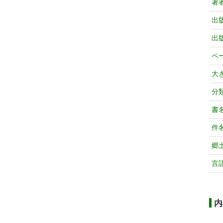
著
出
出
ペ
大
分
書
件
郷
言
内