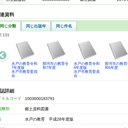
連資料
同じ分類
同じ出版年
同じ件名
2.131
水戸の教育令和
那珂市の教育令
水戸の教育令和
那珂市の教育
7年度版
和7年度
6年度版
和6年度
水戸市教育委員
水戸市教育委員
会…
会…
誌詳細
イトルコード
1003000183791
誌種別
郷土資料図書
名
水戸の教育 平成28年度版