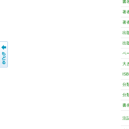
書
著
著
出
出
ペ
大
IS
分
分
書
注