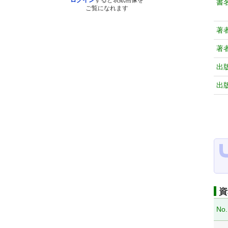
ログイン
すると表紙画像を
書
ご覧になれます
著
著
出
出
資
No.