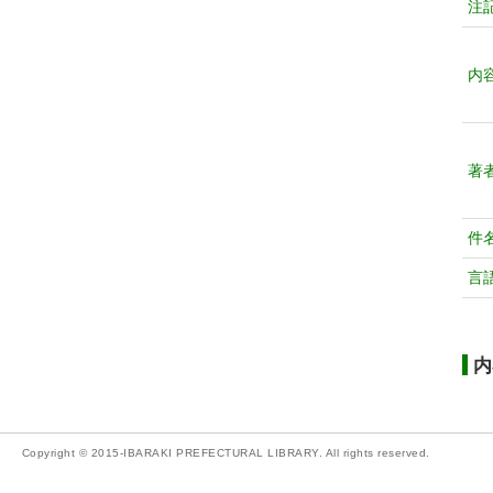
注
内
著
件
言
内
Copyright © 2015-IBARAKI PREFECTURAL LIBRARY. All rights reserved.