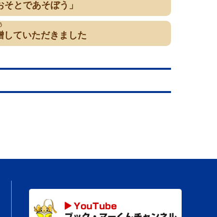
「おそとであそぼう」
う
贈
していただきました