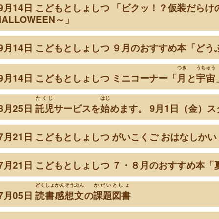
09月14日 こどもとしょしつ 「ビクッ！？
仮装
だらけ
HALLOWEEN～」
年09月14日 こどもとしょしつ ９月のおすすめ本「ど
つき
うちゅう
年09月14日 こどもとしょしつ ミニコーナー「
月
と
宇宙
たくじ
はじ
08月25日
託児
サービスを
始
めます。 9月1日（金）
年07月21日 こどもとしょしつ がいこくご おはなしかい
年07月21日 こどもとしょしつ ７・８月のおすすめ本
どくしょかんそうぶん
かだいとしょ
07月05日
読書感想文
の
課題図書