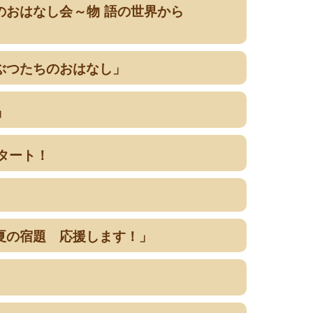
のおはなし
会
～
物語
の
世界
から
うぶつたちのおはなし」
」
スタート！
「夏の宿題 応援します！」