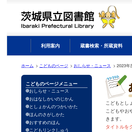
利用案内
蔵書検索・所蔵資料
ホーム
こどものページ
おしらせ・ニュース
2023年
こどものページメニュー
おしらせ・ニュース
おはなしかいのじかん
こどもとし
としょかんのつかいかた
こどもやお
ほんのさがしかた
きます。
おすすめのほん
タイトルを
こどもリンクしゅう