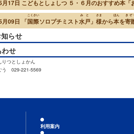
年05月17日 こどもとしょしつ ５・６月のおすすめ本
こくさい
みと
さま
ほん
きぞ
5月09日 「
国際
ソロプチミスト
水戸
」
様
から
本
を
寄
お知らせ
あわせ
んりつとしょかん
 029-221-5569
利用案内