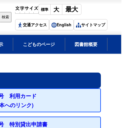
交通アクセス
English
サイトマップ
示
こどものページ
図書館概要
2号 利用カード
 見本へのリンク)
5号 特別貸出申請書