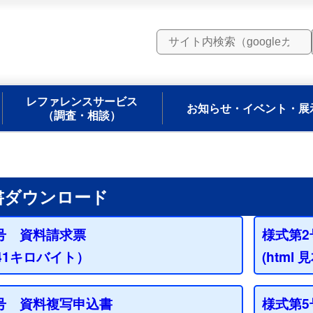
レファレンスサービス
お知らせ・イベント・展
（調査・相談）
書ダウンロード
号 資料請求票
様式第
 41キロバイト）
(html
号 資料複写申込書
様式第