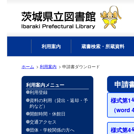
利用案内
蔵書検索・所蔵資料
ホーム
利用案内
申請書ダウンロード
申請
利用案内メニュー
利用登録
様式第1
資料の利用（貸出・返却・予
約など）
（word
開館時間・休館日
交通アクセス
様式第4
団体・学校関係の方へ