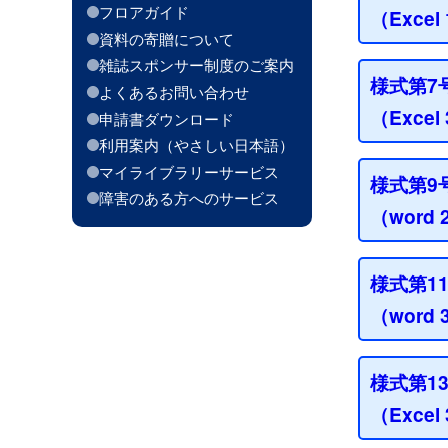
フロアガイド
（Exce
資料の寄贈について
雑誌スポンサー制度のご案内
様式第7
よくあるお問い合わせ
（Exce
申請書ダウンロード
利用案内（やさしい日本語）
マイライブラリーサービス
様式第9
障害のある方へのサービス
（word
様式第1
（word
様式第1
（Exce