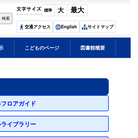
交通アクセス
English
サイトマップ
示
こどものページ
図書館概要
料フロアガイド
ルライブラリー