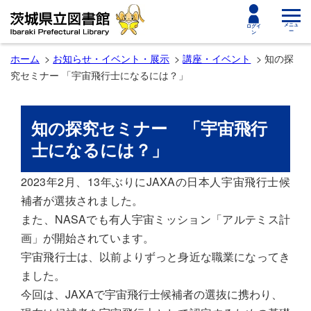
toggle
メニュ
ログイ
ー
ン
navigat
ホーム
お知らせ・イベント・展示
講座・イベント
知の探
究セミナー 「宇宙飛行士になるには？」
知の探究セミナー 「宇宙飛行
士になるには？」
2023年2月、13年ぶりにJAXAの日本人宇宙飛行士候
補者が選抜されました。
また、NASAでも有人宇宙ミッション「アルテミス計
画」が開始されています。
宇宙飛行士は、以前よりずっと身近な職業になってき
ました。
今回は、JAXAで宇宙飛行士候補者の選抜に携わり、