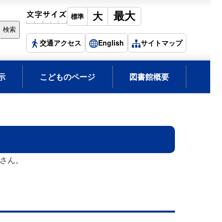
交通アクセス
English
サイトマップ
示
こどものページ
図書館概要
さん。