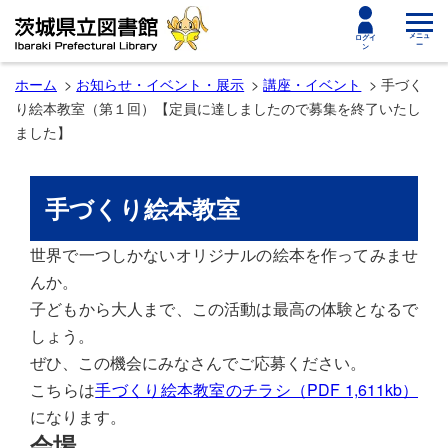
toggle
メニュ
ログイ
ー
ン
navigat
ホーム
お知らせ・イベント・展示
講座・イベント
手づく
り絵本教室（第１回）【定員に達しましたので募集を終了いたし
ました】
手づくり絵本教室
世界で一つしかないオリジナルの絵本を作ってみませ
んか。
子どもから大人まで、この活動は最高の体験となるで
しょう。
ぜひ、この機会にみなさんでご応募ください。
こちらは
手づくり絵本教室のチラシ（PDF 1,611kb）
になります。
会場