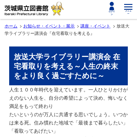
toggle
メニュ
ログイ
ー
ン
navigat
ホーム
お知らせ・イベント・展示
講座・イベント
放送大
学ライブラリー講演会『在宅看取りを考える』
放送大学ライブラリー講演会 在
宅看取りを考える～人生の終末
をより良く過ごすために～
人生１００年時代を迎えています。一人ひとりかけが
えのない人生を、自分の希望によって決め、悔いなく
満足をもって終わり
たいというのが万人に共通する思いでしょう。いつか
は来る死。住み慣れた地域で「最後まで暮らしたい」
「看取ってあげたい」