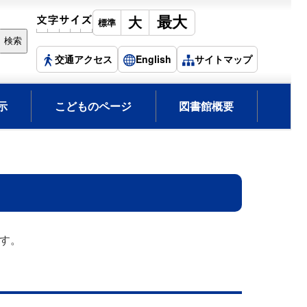
交通アクセス
English
サイトマップ
示
こどものページ
図書館概要
す。