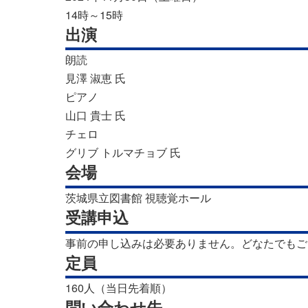
14時～15時
出演
朗読
見澤 淑恵 氏
ピアノ
山口 貴士 氏
チェロ
グリブ トルマチョブ 氏
会場
茨城県立図書館 視聴覚ホール
受講申込
事前の申し込みは必要ありません。どなたでもご
定員
160人（当日先着順）
問い合わせ先