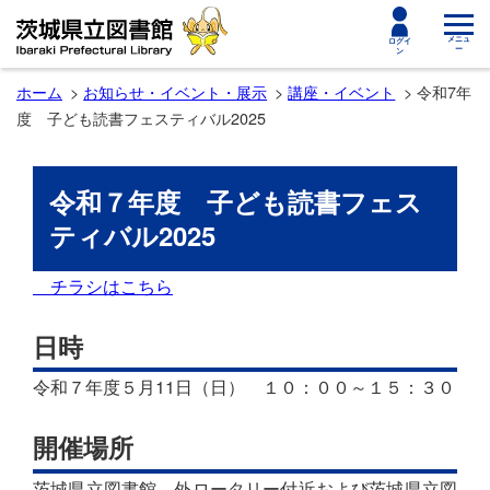
toggle
メニュ
ログイ
ー
ン
navigat
ホーム
お知らせ・イベント・展示
講座・イベント
令和7年
度 子ども読書フェスティバル2025
令和７年度 子ども読書フェス
ティバル2025
チラシはこちら
日時
令和７年度５月11日（日） １０：００～１５：３０
開催場所
茨城県立図書館 外ロータリー付近および茨城県立図