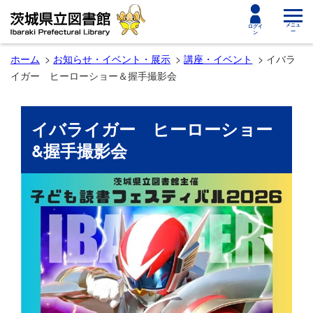
toggle
メニュ
ログイ
ー
ン
navigat
ホーム
お知らせ・イベント・展示
講座・イベント
イバラ
イガー ヒーローショー＆握手撮影会
イバライガー ヒーローショー
&握手撮影会