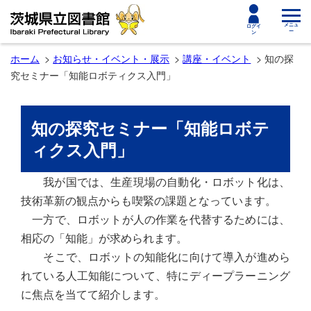
toggle
メニュ
ログイ
ー
ン
navigat
ホーム
お知らせ・イベント・展示
講座・イベント
知の探
究セミナー「知能ロボティクス入門」
知の探究セミナー「知能ロボテ
ィクス入門」
我が国では、生産現場の自動化・ロボット化は、
技術革新の観点からも喫緊の課題となっています。
一方で、ロボットが人の作業を代替するためには、
相応の「知能」が求められます。
そこで、ロボットの知能化に向けて導入が進めら
れている人工知能について、特にディープラーニング
に焦点を当てて紹介します。