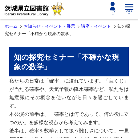
toggle
メニュ
ログイ
ー
ン
navigat
ホーム
お知らせ・イベント・展示
講座・イベント
知の探
究セミナー「不確かな現象の数学」
知の探究セミナー「不確かな現
象の数学」
私たちの日常は「確率」に溢れています。「宝くじ」
が当たる確率や、天気予報の降水確率など、私たちは
無意識にその概念を使いながら日々を過ごしていま
す。
本公演の前半は、「確率とは何であって、何の役に立
つのか」を多様な視点から考えてみます。
後半は、確率を数学として扱う難しさについて、一見