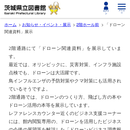
toggle
メニュ
ログイ
ー
ン
navigat
ホーム
お知らせ・イベント・展示
2階ホール前
「ドローン
関連資料」展示
2
階通路にて「ドローン関連資料」を展示していま
す。
最近では、オリンピックに、災害対策、インフラ施設
点検でも、ドローンは大活躍です。
鳥インフルエンザの予防対策やクマ対策にも活用され
ているそうですよ。
2
階通路では、ドローンのつくり方、飛ばし方の本や
ドローン活用の本等を展示しています。
レファレンスカウンター近くのビジネス支援コーナー
には、館内閲覧専用の、ドローンを活用したビジネス
の今後の展望等を解説した「ドローンビジネス調査報