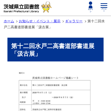
toggle
メニュ
ログイ
ー
ン
navigat
ホーム
お知らせ・イベント・展示
ギャラリー
第十二回水
戸二高書道部書道展「汲古展」
第十二回水戸二高書道部書道展
「汲古展」