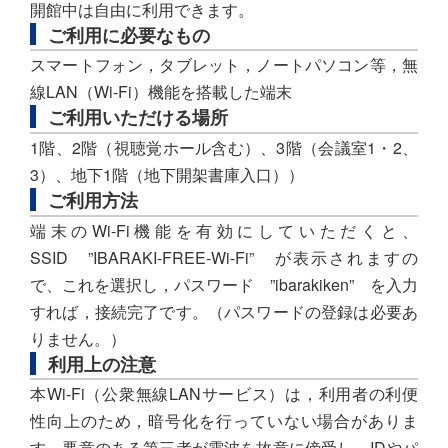
開館中は自由に利用できます。
ご利用に必要なもの
スマートフォン，タブレット，ノートパソコン等，無
線LAN（Wi-Fi）機能を搭載した端末
ご利用いただける場所
1階、2階（視聴覚ホール含む）、3階（会議室1・2、
3）、地下1階（地下開架書庫入口））
ご利用方法
端末のWi-Fi機能を有効にしていただくと、
SSID ”IBARAKI-FREE-Wi-Fi” が表示されますの
で、これを選択し，パスワード ”ibarakiken” を入力
すれば，接続完了です。（パスワードの登録は必要あ
りません。）
利用上の注意
本Wi-Fi（公衆無線LANサービス）は，利用者の利便
性向上のため，暗号化を行っていない場合がありま
す。悪意のある第三者が電波を故意に傍受し，IDやパ