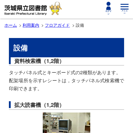
toggle
メニュ
ログイ
ー
ン
navigat
ホーム
利用案内
フロアガイド
設備
設備
資料検索機（1,2階）
タッチパネル式とキーボード式の2種類があります。
配架場所を示すレシートは，タッチパネル式検索機で
印刷できます。
拡大読書機（1,2階）