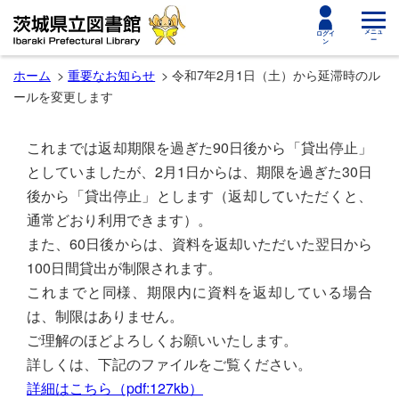
toggle
メニュ
ログイ
ー
ン
navigat
ホーム
重要なお知らせ
令和7年2月1日（土）から延滞時のル
ールを変更します
これまでは返却期限を過ぎた90日後から「貸出停止」
としていましたが、2月1日からは、期限を過ぎた30日
後から「貸出停止」とします（返却していただくと、
通常どおり利用できます）。
また、60日後からは、資料を返却いただいた翌日から
100日間貸出が制限されます。
これまでと同様、期限内に資料を返却している場合
は、制限はありません。
ご理解のほどよろしくお願いいたします。
詳しくは、下記のファイルをご覧ください。
詳細はこちら（pdf:127kb）