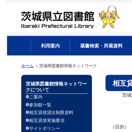
利用案内
蔵書検索・所蔵資料
ホーム
茨城県図書館情報ネットワーク
相互
茨城県図書館情報ネットワー
クについて
    茨城県公共図書館等における相互貸借実施要項

ご案内
参加館一覧
               
相互貸借貸出制限資料
相互貸借実施要項
（目的）

サイトポリシー