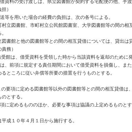
貸借資料の受け渡しは、県立図書館が契約する宅配便の他、手渡
担）

郵送等を用いた場合の経費の負担は、次の各号による。

町村立図書館、市町村立公民館図書室、大学図書館等の間の相
。

立図書館と他の図書館等との間の相互貸借については、貸出は貸
責務）

 借受館は、借受資料を受領した時から当該資料を返却のために
館は、前項に規定する責任期間において借受資料を損傷し、ま
めるところに従い弁償等所要の措置を行うものとする。



 この要項に定める図書館等以外の図書館等との間の相互貸借は
のとする。

要項に定めるもののほか、必要な事項は協議の上定めるものとす
は平成１０年４月１日から施行する。
