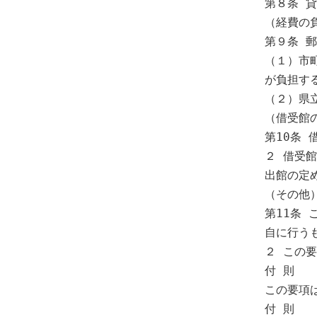
第８条 
（経費の負
第９条 
（１）市
が負担する
（２）県
（借受館の
第10条
２ 借受
出館の定
（その他）
第11条
自に行うも
２ この
付 則

この要項
付 則
