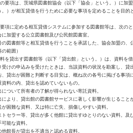
この要項は、茨城県図書館協会（以下「協会」という。）に加
う。）が相互貸借を行うために必要な事項を定めることを目的と


本要項に定める相互貸借システムに参加する図書館等は、次のと
会に加盟する公立図書館及び公民館図書室。

号の図書館等と相互貸借を行うことを承諾した、協会加盟の、公
の範囲）

資料を貸出す図書館等（以下「貸出館」という。）は、資料を
り受けの申込みを受けたときは、当該資料の状況を勘案し、貸
お、貸出が困難と判断する目安は、概ね次の各号に掲げる事項に
重資料の内、貸出を認めていないもの。

出について所有者の了解が得られない寄託資料。

出により、貸出館の図書館サービスに著しく影響が生じることが
送が困難な資料、又は特に亡失、損傷しやすい資料。

ストセラー等、貸出が多く他館に貸出すゆとりのない資料。及
可能な資料。

の他館長が貸出を不適当と認める資料。
