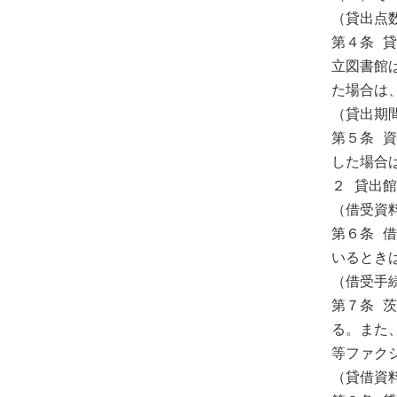
（貸出点数
第４条 
立図書館
た場合は、
（貸出期間
第５条 
した場合
２ 貸出
（借受資料
第６条 
いるとき
（借受手続
第７条 
る。また
等ファク
（貸借資料