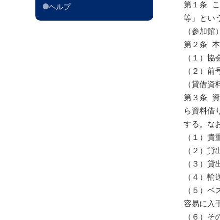
第１条 
ヘルプ
等」とい
（参加館）
第２条 
（１）協
（２）前
（貸借資料
第３条 
ら資料借
する。な
（１）貴
（２）貸
（３）貸
（４）輸
（５）ベ
容易に入手
（６）そ