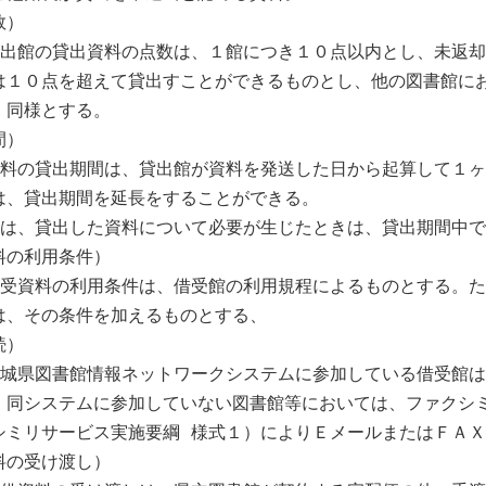
）

貸出館の貸出資料の点数は、１館につき１０点以内とし、未返
は１０点を超えて貸出すことができるものとし、他の図書館に
同様とする。

）

資料の貸出期間は、貸出館が資料を発送した日から起算して１
は、貸出期間を延長をすることができる。

館は、貸出した資料について必要が生じたときは、貸出期間中で
の利用条件）

借受資料の利用条件は、借受館の利用規程によるものとする。
は、その条件を加えるものとする、

）

茨城県図書館情報ネットワークシステムに参加している借受館
、同システムに参加していない図書館等においては、ファクシ
シミリサービス実施要綱 様式１）によりＥメールまたはＦＡＸ
の受け渡し）
