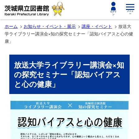
toggle
メニュ
ログイ
ー
ン
navigat
ホーム
お知らせ・イベント・展示
講座・イベント
放送大
学ライブラリー講演会×知の探究セミナー「認知バイアスと心の健
康」
放送大学ライブラリー講演会×知
の探究セミナー「認知バイアス
と心の健康」